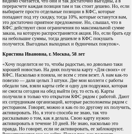
видимо считается, что они и так достаточно выгодны, а в
перерасчете каждая позиция там и так стоит дешево. Но, если
выбираете просто отдельные позиции в КФС, которые
попадают под эту скидку, тогда 10%, которые останутся вам,
это достаточно приятное предложение. Но, слышал, что в
КФС действуют свои ограничения по максимальной сумме
заказа, на которую распространяется акция. Но, если брать еду
на небольшие суммы, тогда дешевле в КФС покушать
получится. Выгодных выходных и будничных покупок».
Кристина Ивановна, г. Москва, 58 лет
«Хочу поделится не то, чтобы радостью, но довольно таки
хорошей новостью. На днях получила карту «Для своих» от
КФС. Насколько я поняла, не всем с этим везет. А нам как-то
повезло — дали целых 3 штуки. Две мои коллеги с работы
обедали там, взяли карты себе и одну для подружки, которая
не смогла сегодня на обед выйти (ну, то есть я). Карты
получили в только что открытом КФС рядом с работой. Дают
их сотрудникам организаций, которые расположены рядом с
рестораном. Говорят, можно и как-то по другому их получить,
активировать. Но, я этого способа не знаю, так что
рассказываю о том, как я делала. Свою карту нужно
активировать в течение 10 дней. Не знаю, насколько это
правда. Но говорят, если не активировать, ее заблокируют.