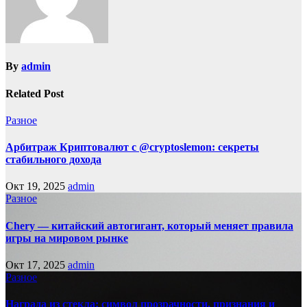
By
admin
Related Post
Разное
Арбитраж Криптовалют с @cryptoslemon: секреты
стабильного дохода
Окт 19, 2025
admin
Разное
Chery — китайский автогигант, который меняет правила
игры на мировом рынке
Окт 17, 2025
admin
Разное
Награда из стекла: символ прозрачности, признания и