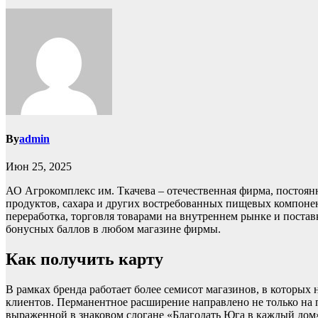
By
admin
Июн 25, 2025
АО Агрокомплекс им. Ткачева – отечественная фирма, постоян
продуктов, сахара и других востребованных пищевых компонен
переработка, торговля товарами на внутреннем рынке и постав
бонусных баллов в любом магазине фирмы.
Как получить карту
В рамках бренда работает более семисот магазинов, в которы
клиентов. Перманентное расширение направлено не только на
выраженной в знаковом слогане «Благодать Юга в каждый дом