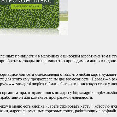
сленных привилегий в магазинах с широким ассортиментом нату
 приобретать товары по перманентно проводимым акциям и допо
рмационной сети осведомлены о том, что любая карта нуждаетс
т: для этого ему предоставлены две возможности. Первая – в ре
p://www.zao-agrokomplex.ru/ или сбить ее в поисковую строку лю
низатора, отправившись по адресу https://agrokomplex.ru/shops/pr
разработанной для клиентов программой лояльности.
Вверху в меню есть кнопка «Зарегистрировать карту», которую н
газин, адреса фирменных торговых точек, работающих в оффлайн