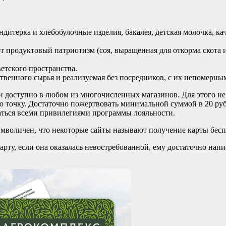
ндитерка и хлебобулочные изделия, бакалея, детская молочка, к
 продуктовый патриотизм (соя, выращенная для откорма скота и
етского пространства.
бственного сырья и реализуемая без посредников, с их непомерн
и доступно в любом из многочисленных магазинов. Для этого н
 точку. Достаточно пожертвовать минимальной суммой в 20 руб.
аться всеми привилегиями программы лояльности.
имволичен, что некоторые сайты называют получение карты бес
арту, если она оказалась невостребованной, ему достаточно нап