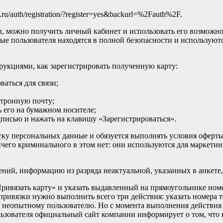
u/auth/registration/?register=yes&backurl=%2Fauth%2F.
, можно получить личный кабинет и использовать его возможнос
нные пользователя находятся в полной безопасности и используют
рукциями, как зарегистрировать полученную карту:
аться для связи;
ктронную почту;
 его на бумажном носителе;
писью и нажать на клавишу «Зарегистрироваться».
отку персональных данные и обязуется выполнять условия оферты
чего криминального в этом нет: они используются для маркетинг
ний, информацию из разряда неактуальной, указанных в анкете,
ривязать карту» и указать выдавленный на прямоугольнике ном
 привязки нужно выполнить всего три действия: указать номера 
му неопытному пользователю. Но с момента выполнения действи
льзователя официальный сайт компании информирует о том, что