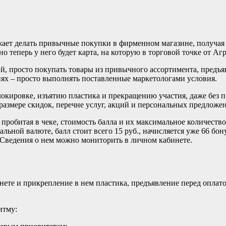
лжает делать привычные покупки в фирменном магазине, получая
но теперь у него будет карта, на которую в торговой точке от А
, просто покупать товары из привычного ассортимента, предъявл
ях – просто выполнять поставленные маркетологами условия.
кировке, изъятию пластика и прекращению участия, даже без п
размере скидок, перечне услуг, акций и персональных предложе
пробитая в чеке, стоимость балла и их максимальное количество. 
альной валюте, балл стоит всего 15 руб., начисляется уже 66 б
 Сведения о нем можно мониторить в личном кабинете.
инете и прикрепление в нем пластика, предъявление перед опла
итму: