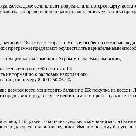
храняется, даже если клиент повредил или потерял карту, доста
абывать, что право использования накоплений у участника прогр
, начиная с 18-летнего возраста. Не все, особенно пожилые лю
чики программы предлагают осуществлять вариабельными спосо
и активации карты компании Агрокомплекс Выселковский;
ается расход и сухой остаток в ББ;
щить информацию о балловых накоплениях;
ании, по номеру 8 800 250-06-90
.
две возможности мониторить баланс по ББ: покупка на кассе и
о предъявив карту, в случае необходимости прибегнуть к телеф
ательно, 1 ББ равен 10 копейкам, но ведь компания могла бы не
енки, которую ставят посредники. Именно поэтому бонусы нельз