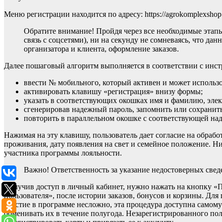
Меню регистрации находится по адресу: https://agrokomplexshop.r
Обратите внимание! Пройдя через все необходимые этапы
связь с соцсетями), ни на секунду не сомневаясь, что да
организатора и клиента, оформление заказов.
Далее пошаговый алгоритм выполняется в соответствии с инст
ввести № мобильного, который активен и может использов
активировать клавишу «регистрация» внизу формы;
указать в соответствующих окошках имя и фамилию, эле
сгенерировав надежный пароль, запомнить или сохранить
повторить в параллельном окошке с соответствующей над
Нажимая на эту клавишу, пользователь дает согласие на обраб
проживания, дату появления на свет и семейное положение. Ни
участника программы лояльности.
Важно! Ответственность за указание недостоверных сведе
Получив доступ в личный кабинет, нужно нажать на кнопку «П
пользователя», после истории заказов, бонусов и корзины. Для
участие в программе несложно, эта процедура доступна само
обменивать их в течение полугода. Незарегистрированного по