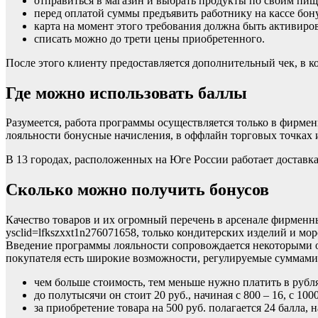
отправиться в магазин и выбрать продукты по своим пи
перед оплатой суммы предъявить работнику на кассе бон
карта на момент этого требования должна быть активиро
списать можно до трети цены приобретенного.
После этого клиенту предоставляется дополнительный чек, в к
Где можно использовать баллы
Разумеется, работа программы осуществляется только в фирме
лояльности бонусные начисления, в оффлайн торговых точках и в
В 13 городах, расположенных на Юге России работает доставка,
Сколько можно получить бонусов
Качество товаров и их огромный перечень в арсенале фирменных
ysclid=lfkszxxt1n276071658, только кондитерских изделий и м
Введение программы лояльности сопровождается некоторыми ог
покупателя есть широкие возможности, регулируемые суммами
чем больше стоимость, тем меньше нужно платить в рубля
до полутысячи он стоит 20 руб., начиная с 800 – 16, с 1000
за приобретение товара на 500 руб. полагается 24 балла, н