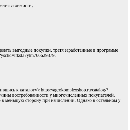
шения стоимости;
делать выгодные покупки, тратя заработанные в программе
ysclid=lfksl37ylm766629379.
сь к каталогу): https://agrokomplexshop.ru/catalog/?
причины востребованности у многочисленных покупателей.
 в меньшую сторону при начислении. Однако в остальном у