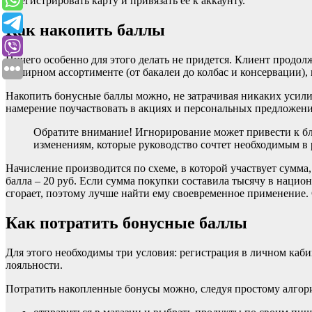
зарегистрировать карту и привязать ее к аккаунту.
Как накопить баллы
Ничего особенно для этого делать не придется. Клиент продо
обширном ассортименте (от бакалеи до колбас и консервации), 
Накопить бонусные баллы можно, не затрачивая никаких усилий
намерение поучаствовать в акциях и персональных предложени
Обратите внимание! Игнорирование может привести к бло
изменениям, которые руководство сочтет необходимым в 
Начисление производится по схеме, в которой участвует сумма, 
балла – 20 руб. Если сумма покупки составила тысячу в национ
сгорает, поэтому лучше найти ему своевременное применение.
Как потратить бонусные баллы
Для этого необходимы три условия: регистрация в личном каб
лояльности.
Потратить накопленные бонусы можно, следуя простому алгор