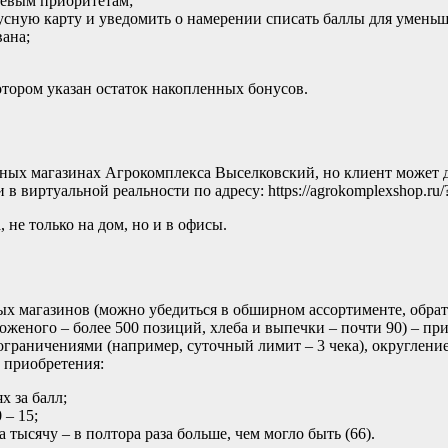
щевым приоритетам;
усную карту и уведомить о намерении списать баллы для умень
вана;
отором указан остаток накопленных бонусов.
нных магазинах Агрокомплекса Выселковский, но клиент может 
 виртуальной реальности по адресу: https://agrokomplexshop.ru/?
 не только на дом, но и в офисы.
 магазинов (можно убедиться в обширном ассортименте, обративши
ороженого – более 500 позиций, хлеба и выпечки – почти 90) – 
раничениями (например, суточный лимит – 3 чека), округление
 приобретения:
х за балл;
 – 15;
а тысячу – в полтора раза больше, чем могло быть (66).