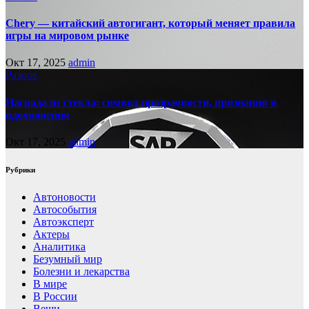
Chery — китайский автогигант, который меняет правила
игры на мировом рынке
Окт 17, 2025
admin
Разное
Награда из стекла: символ прозрачности, признания и
вдохновения
Окт 17, 2025
admin
Рубрики
Автоновости
Автособытия
Автоэксперт
Актеры
Аналитика
Безумный мир
Болезни и лекарства
В мире
В России
Вещи