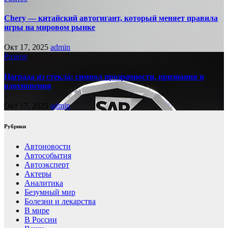
Chery — китайский автогигант, который меняет правила
игры на мировом рынке
Окт 17, 2025
admin
Разное
Награда из стекла: символ прозрачности, признания и
вдохновения
Окт 17, 2025
admin
Рубрики
Автоновости
Автособытия
Автоэксперт
Актеры
Аналитика
Безумный мир
Болезни и лекарства
В мире
В России