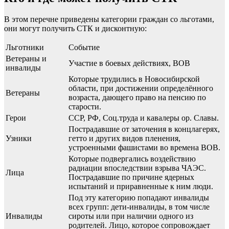
В этом перечне приведены категории граждан со льготами,
они могут получить СТК и дисконтную:
Льготники
Событие
Ветераны и
Участие в боевых действиях, ВОВ
инвалиды
Которые трудились в Новосибирской
области, при достижении определённого
Ветераны
возраста, дающего право на пенсию по
старости.
Герои
ССР, РФ, Соц.труда и кавалеры ор. Славы.
Пострадавшие от заточения в концлагерях,
Узники
гетто и других видов пленения,
устроенными фашистами во времена ВОВ.
Которые подвергались воздействию
радиации впоследствии взрыва ЧАЭС.
Лица
Пострадавшие по причине ядерных
испытаний и приравненные к ним люди.
Под эту категорию попадают инвалиды
всех групп: дети-инвалиды, в том числе
Инвалиды
сироты или при наличии одного из
родителей. Лицо, которое сопровождает