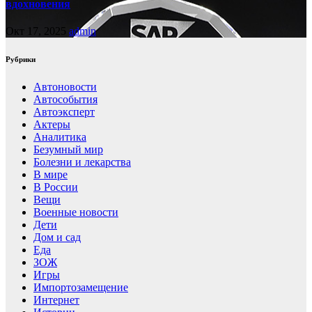
вдохновения
Окт 17, 2025
admin
Рубрики
Автоновости
Автособытия
Автоэксперт
Актеры
Аналитика
Безумный мир
Болезни и лекарства
В мире
В России
Вещи
Военные новости
Дети
Дом и сад
Еда
ЗОЖ
Игры
Импортозамещение
Интернет