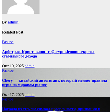
By
admin
Related Post
Разное
Арбитраж Криптовалют с @cryptoslemon: секреты
стабильного дохода
Окт 19, 2025
admin
Разное
Chery — китайский автогигант, который меняет правила
игры на мировом рынке
Окт 17, 2025
admin
Разное
Награда из стекла: символ прозрачности, признания и