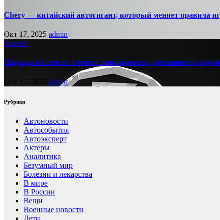
Chery — китайский автогигант, который меняет правила 
Окт 17, 2025
admin
Разное
Награда из стекла: символ прозрачности, признания и вдох
Окт 17, 2025
admin
Рубрики
Автоновости
Автособытия
Автоэксперт
Актеры
Аналитика
Безумный мир
Болезни и лекарства
В мире
В России
Вещи
Военные новости
Дети