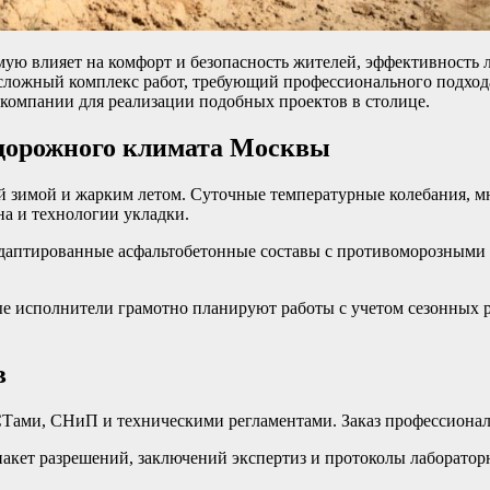
ю влияет на комфорт и безопасность жителей, эффективность ло
ложный комплекс работ, требующий профессионального подхода
компании для реализации подобных проектов в столице.
 дорожного климата Москвы
 зимой и жарким летом. Суточные температурные колебания, мн
на и технологии укладки.
даптированные асфальтобетонные составы с противоморозными 
е исполнители грамотно планируют работы с учетом сезонных 
в
СТами, СНиП и техническими регламентами. Заказ профессионал
пакет разрешений, заключений экспертиз и протоколы лаборато