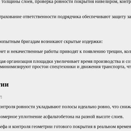
и толщины слоев, проверка ровности покрытия нивелиром, конт
трахование ответственности подрядчика обеспечивают защиту за
лоопытным бригадам возникают скрытые издержки:
счет и некачественные работы приводят к появлению трещин, к
ая организация площадки увеличивает время производства и соз
инимизируют простои спецтехники и движения транспорта, что
гии
:
онтроля ровности укладывают полосы идеально ровно, что сниж
омерное уплотнение асфальтобетона на разной высоте слоев.
ьефа и контроля геометрии готового покрытия в реальном вре