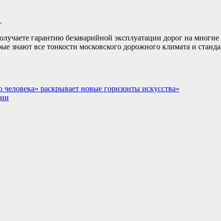
.
олучаете гарантию безаварийной эксплуатации дорог на многие 
рые знают все тонкости московского дорожного климата и станда
 человека» раскрывает новые горизонты искусства»
ции