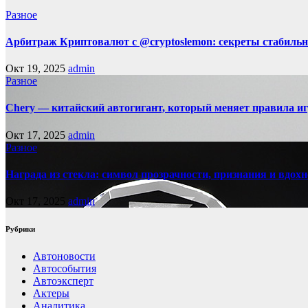
Разное
Арбитраж Криптовалют с @cryptoslemon: секреты стабильн
Окт 19, 2025
admin
Разное
Chery — китайский автогигант, который меняет правила 
Окт 17, 2025
admin
Разное
Награда из стекла: символ прозрачности, признания и вдох
Окт 17, 2025
admin
Рубрики
Автоновости
Автособытия
Автоэксперт
Актеры
Аналитика