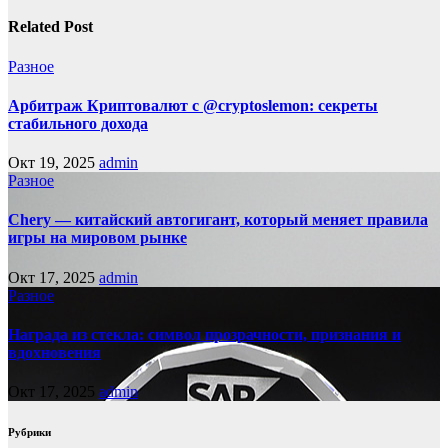
Related Post
Разное
Арбитраж Криптовалют с @cryptoslemon: секреты
стабильного дохода
Окт 19, 2025
admin
Разное
Chery — китайский автогигант, который меняет правила
игры на мировом рынке
Окт 17, 2025
admin
Разное
Награда из стекла: символ прозрачности, признания и
вдохновения
Окт 17, 2025
admin
Рубрики