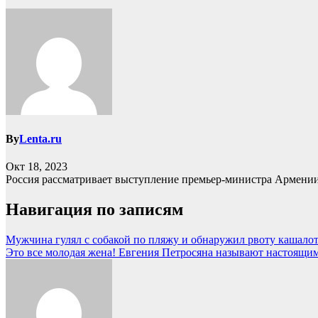
By
Lenta.ru
Окт 18, 2023
Россия рассматривает выступление премьер-министра Армени
Навигация по записям
Мужчина гулял с собакой по пляжу и обнаружил рвоту кашалот
Это все молодая жена! Евгения Петросяна называют настоящи