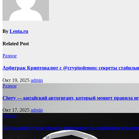
By
Lenta.ru
Related Post
Разное
Арбитраж Криптовалют с @cryptoslemon: секреты стабильн
Окт 19, 2025
admin
Разное
Chery — китайский автогигант, который меняет правила 
Окт 17, 2025
admin
Разное
Награда из стекла: символ прозрачности, признания и вдох