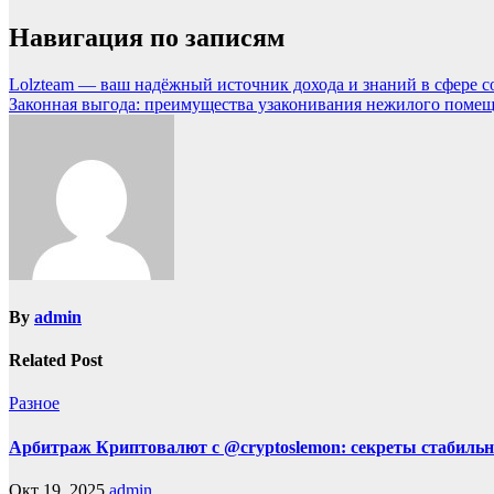
Навигация по записям
Lolzteam — ваш надёжный источник дохода и знаний в сфере 
Законная выгода: преимущества узаконивания нежилого поме
By
admin
Related Post
Разное
Арбитраж Криптовалют с @cryptoslemon: секреты стабильн
Окт 19, 2025
admin