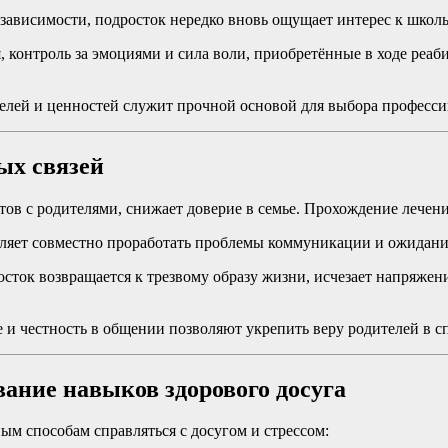
ависимости, подросток нередко вновь ощущает интерес к школ
 контроль за эмоциями и сила воли, приобретённые в ходе реаб
лей и ценностей служит прочной основой для выбора профессии
ых связей
тов с родителями, снижает доверие в семье. Прохождение лече
оляет совместно проработать проблемы коммуникации и ожидани
осток возвращается к трезвому образу жизни, исчезает напряжен
 и честность в общении позволяют укрепить веру родителей в с
ание навыков здорового досуга
м способам справляться с досугом и стрессом: