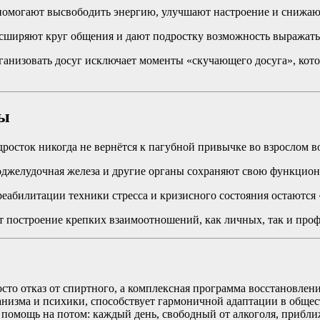
омогают высвободить энергию, улучшают настроение и снижают 
асширяют круг общения и дают подростку возможность выражать
анизовать досуг исключает моменты «скучающего досуга», кото
ты
одросток никогда не вернётся к пагубной привычке во взрослом 
джелудочная железа и другие органы сохраняют свою функцион
еабилитации техники стресса и кризисного состояния остаются 
т построение крепких взаимоотношений, как личных, так и про
сто отказ от спиртного, а комплексная программа восстановлен
анизма и психики, способствует гармоничной адаптации в общес
помощь на потом: каждый день, свободный от алкоголя, прибли