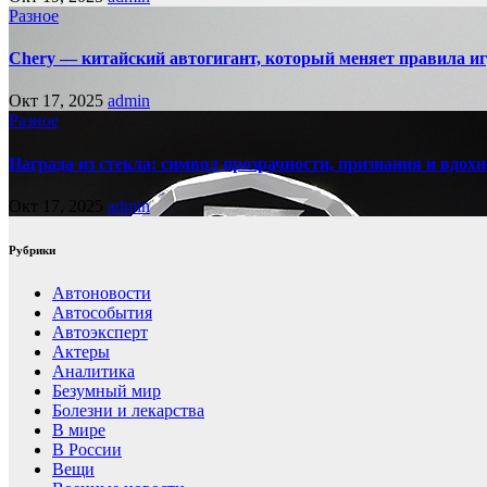
Разное
Chery — китайский автогигант, который меняет правила 
Окт 17, 2025
admin
Разное
Награда из стекла: символ прозрачности, признания и вдох
Окт 17, 2025
admin
Рубрики
Автоновости
Автособытия
Автоэксперт
Актеры
Аналитика
Безумный мир
Болезни и лекарства
В мире
В России
Вещи