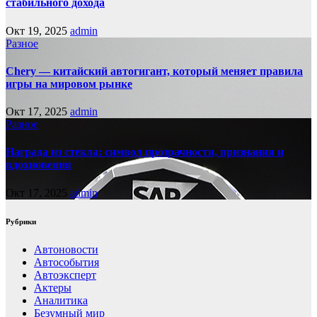
стабильного дохода
Окт 19, 2025
admin
Разное
Chery — китайский автогигант, который меняет правила
игры на мировом рынке
Окт 17, 2025
admin
Разное
Награда из стекла: символ прозрачности, признания и
вдохновения
Окт 17, 2025
admin
Рубрики
Автоновости
Автособытия
Автоэксперт
Актеры
Аналитика
Безумный мир