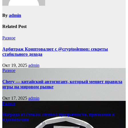
By
admin
Related Post
Разное
Арбитраж Криптовалют с @cryptoslemon: секреты
стабильного дохода
Окт 19, 2025
admin
Разное
Chery — китайский автогигант, который меняет правила
игры на мировом рынке
Окт 17, 2025
admin
Разное
Награда из стекла: символ прозрачности, признания и
вдохновения