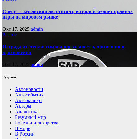
Chery — китайский автогигант, который меняет правила
игры на мировом рынке
Окт 17, 2025
admin
Разное
Награда из стекла: символ прозрачности, признания и
вдохновения
Окт 17, 2025
admin
Рубрики
Автоновости
Автособытия
Автоэксперт
Актеры
Аналитика
Безумный мир
Болезни и лекарства
В мире
В России