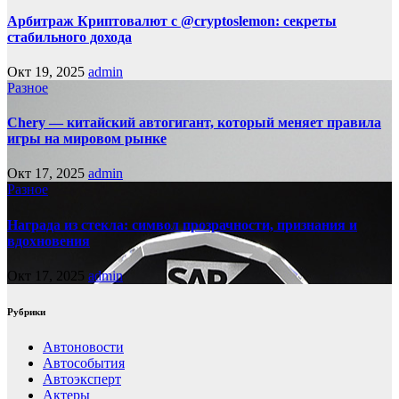
Арбитраж Криптовалют с @cryptoslemon: секреты
стабильного дохода
Окт 19, 2025
admin
Разное
Chery — китайский автогигант, который меняет правила
игры на мировом рынке
Окт 17, 2025
admin
Разное
Награда из стекла: символ прозрачности, признания и
вдохновения
Окт 17, 2025
admin
Рубрики
Автоновости
Автособытия
Автоэксперт
Актеры