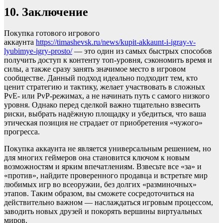
10. Заключение
Покупка готового игрового
аккаунта
https://timashevsk.ru/news/kupit-akkaunt-i-igray-v-
lyubimye-igry-prosto/
— это один из самых быстрых способов
получить доступ к контенту топ-уровня, сэкономить время и
силы, а также сразу занять значимое место в игровом
сообществе. Данный подход идеально подходит тем, кто
ценит стратегию и тактику, желает участвовать в сложных
PvE- или PvP-режимах, а не начинать путь с самого низкого
уровня. Однако перед сделкой важно тщательно взвесить
риски, выбрать надёжную площадку и убедиться, что ваша
этическая позиция не страдает от приобретения «чужого»
прогресса.
Покупка аккаунта не является универсальным решением, но
для многих геймеров она становится ключом к новым
возможностям и ярким впечатлениям. Взвесьте все «за» и
«против», найдите проверенного продавца и встретьте мир
любимых игр во всеоружии, без долгих «разминочных»
этапов. Таким образом, вы сможете сосредоточиться на
действительно важном — наслаждаться игровым процессом,
заводить новых друзей и покорять вершины виртуальных
миров.