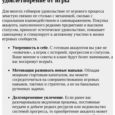
удовлетворение от игры
Для многих геймеров удовольствие от игрового процесса
зачастую связано не столько с механикой, сколько с
социальным взаимодействием и самовыражением. Покупка
аккаунта, наполненного редкими предметами и высоким
статусом, приносит эстетическое удовольствие, повышает
самооценку и стимулирует к активному участию в жизни
игровых сообществ.
Уверенность в себе
. С готовым аккаунтом вы уже не
«новичок», а игрок с историей, прогрессом и статусом.
Ваше мнение и советы в клане будут более значимыми, а
вас воспримут всерьёз.
Мотивация развивать новые навыки
. Обладая
мощным стартовым капиталом, вы можете
сосредоточиться на совершенствовании игровых
навыков, тактики и стратегии, а не на банальных
рутинных задачах.
Долговременное увлечение
. Если ранее вас
разочаровывала медленная прокачка, постоянные
неудачи в добыче редких ресурсов или недовольство
системой прогресса, то приобретение аккаунта может