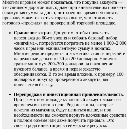
Многим игрокам может показаться, что покупка аккаунта —
это слишком дорогой шаг, однако при внимательном подсчёте
совокупная сумма за донат, потраченное время и усилия на
прокачку может оказаться гораздо выше, чем стоимость
готового «профиля» на проверенной торговой площадке.
Сравнение затрат
. Допустим, чтобы прокачать
персонажа до 60-го уровня и собрать базовый набор
«эндгейма», потребуется потратить не менее 1 000–2 000
часов игры или эквивалентную сумму в донатах.
Многие редкие предметы и косметика стоят в пересчёте
на реальные деньги от 50 до 200 долларов. Новичок
тратит минимум 200–300 долларов на накопление
нужного баланса, а время и нервы зачастую
обесцениваются. В то же время вложив, к примеру, 100
долларов в покупку проверенного аккаунта, вы
получаете всё сразу.
Перепродажа и инвестиционная привлекательность
.
При грамотном подходе купленный аккаунт может со
временем вырасти в цене. Редкие скины, которые
исчезли из магазина, будут цениться выше, и при
необходимости вы сможете вернуть вложенные средства
в полном объёме или даже получить прибыль. Это
своего рода инвестиция в геймерские ресурсы.