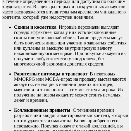
в течение определённого периода или доступны по большим
трудозатратам. Владельцы старых и раскрученных аккаунтов
часто распоряжаются внушительным арсеналом уникального
контента, который уже недоступен новичкам.
Скины и косметика
. Игровые персонажи выглядят
гораздо эффектнее, когда у них есть эксклюзивные
скины или уникальный облик. Такие предметы могут
быть получены лишь при участии в закрытых событиях
или куплены за высшую внутриигровую валюту,
накапливающуюся месяцами. При покупке аккаунта вы
получаете любую косметику «под ключ», без
многомесячной экономии донатных средств.
Раритетные питомцы и транспорт
. В некоторых
MMORPG или MOBA-играх на продажу выставляются
аккаунты, имеющие в наличии редких питомцев,
маунтов или транспорта — символ статуса игрока. Их
получение на новом аккаунте может стоить немалых
денег и времени.
Коллекционные предметы
. С течением времени
разработчики вводят лимитированный контент, который
потом удаляется из магазина. Вновь приобрести его
невозможно. Покупая аккаунт с такой коллекцией, вы