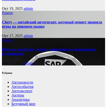
Окт 19, 2025
admin
Разное
Chery — китайский автогигант, который меняет правила
игры на мировом рынке
Окт 17, 2025
admin
Разное
Награда из стекла: символ прозрачности, признания и
вдохновения
Окт 17, 2025
admin
Рубрики
Автоновости
Автособытия
Автоэксперт
Актеры
Аналитика
Безумный мир