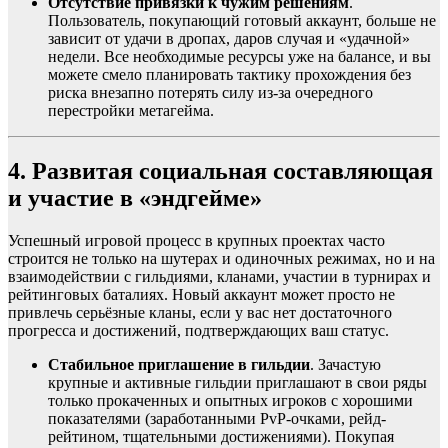
Отсутствие привязки к чужим решениям
.
Пользователь, покупающий готовый аккаунт, больше не
зависит от удачи в дропах, даров случая и «удачной»
недели. Все необходимые ресурсы уже на балансе, и вы
можете смело планировать тактику прохождения без
риска внезапно потерять силу из-за очередного
перестройки метагейма.
4. Развитая социальная составляющая
и участие в «эндгейме»
Успешный игровой процесс в крупных проектах часто
строится не только на шутерах и одиночных режимах, но и на
взаимодействии с гильдиями, кланами, участии в турнирах и
рейтинговых баталиях. Новый аккаунт может просто не
привлечь серьёзные кланы, если у вас нет достаточного
прогресса и достижений, подтверждающих ваш статус.
Стабильное приглашение в гильдии
. Зачастую
крупные и активные гильдии приглашают в свои ряды
только прокаченных и опытных игроков с хорошими
показателями (заработанными PvP-очками, рейд-
рейтином, тщательными достижениями). Покупая