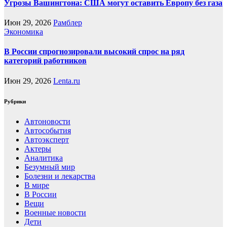
Угрозы Вашингтона: США могут оставить Европу без газа
Июн 29, 2026
Рамблер
Экономика
В России спрогнозировали высокий спрос на ряд
категорий работников
Июн 29, 2026
Lenta.ru
Рубрики
Автоновости
Автособытия
Автоэксперт
Актеры
Аналитика
Безумный мир
Болезни и лекарства
В мире
В России
Вещи
Военные новости
Дети