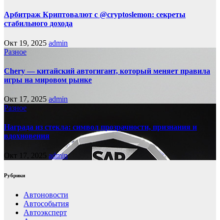
Арбитраж Криптовалют с @cryptoslemon: секреты
стабильного дохода
Окт 19, 2025
admin
Разное
Chery — китайский автогигант, который меняет правила
игры на мировом рынке
Окт 17, 2025
admin
Разное
Награда из стекла: символ прозрачности, признания и
вдохновения
Окт 17, 2025
admin
Рубрики
Автоновости
Автособытия
Автоэксперт