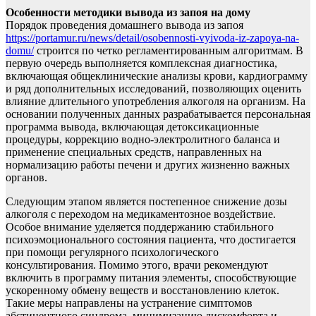
Особенности методики вывода из запоя на дому
Порядок проведения домашнего вывода из запоя
https://portamur.ru/news/detail/osobennosti-vyivoda-iz-zapoya-na-
domu/
строится по четко регламентированным алгоритмам. В
первую очередь выполняется комплексная диагностика,
включающая общеклинические анализы крови, кардиограмму
и ряд дополнительных исследований, позволяющих оценить
влияние длительного употребления алкоголя на организм. На
основании полученных данных разрабатывается персональная
программа вывода, включающая детоксикационные
процедуры, коррекцию водно-электролитного баланса и
применение специальных средств, направленных на
нормализацию работы печени и других жизненно важных
органов.
Следующим этапом является постепенное снижение дозы
алкоголя с переходом на медикаментозное воздействие.
Особое внимание уделяется поддержанию стабильного
психоэмоционального состояния пациента, что достигается
при помощи регулярного психологического
консультирования. Помимо этого, врачи рекомендуют
включить в программу питания элементы, способствующие
ускоренному обмену веществ и восстановлению клеток.
Такие меры направлены на устранение симптомов
абстинентного синдрома, минимизацию дискомфорта и