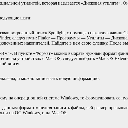
иальной утилитой, которая называется «Дисковая утилита». Она 
следующие шаги:
звав встроенный поиск Spotlight, с помощью нажатия клавиш Ct
inder, следуя пути: Finder — Программы — Утилиты — Дисковая
дключенных накопителей. Найдите в нем свою флешку. После вы
«Имя». В пункте «Формат» можно выбрать нужный формат файлов
ения на устройствах с Mac OS, следует выбрать «Mac OS Extend
ной внизу.
 удалены, и можно записывать новую информацию.
ему на операционной системе Windows, то форматировать ее ну
 с данным форматом нельзя записать файлы, чей размер превышае
ры и на ОС Windows, и на Mac OS.