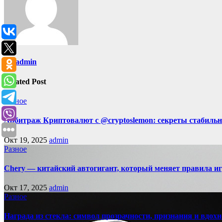
By
admin
Related Post
Разное
Арбитраж Криптовалют с @cryptoslemon: секреты стабильн
Окт 19, 2025
admin
Разное
Chery — китайский автогигант, который меняет правила 
Окт 17, 2025
admin
Разное
Награда из стекла: символ прозрачности, признания и вдох