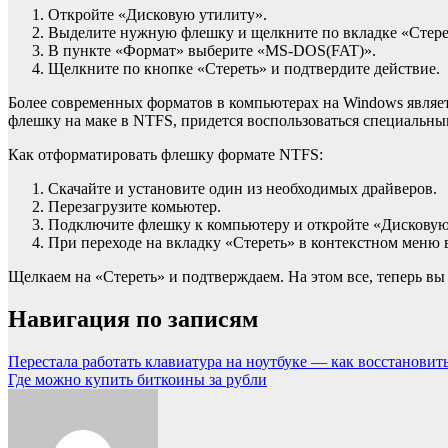
Откройте «Дисковую утилиту».
Выделите нужную флешку и щелкните по вкладке «Стере
В пункте «Формат» выберите «MS-DOS(FAT)».
Щелкните по кнопке «Стереть» и подтвердите действие.
Более современных форматов в компьютерах на Windows являет
флешку на маке в NTFS, придется воспользоваться специальным
Как отформатировать флешку формате NTFS:
Скачайте и установите один из необходимых драйверов.
Перезагрузите комьютер.
Подключите флешку к компьютеру и откройте «Дисковую
При переходе на вкладку «Стереть» в контекстном меню 
Щелкаем на «Стереть» и подтверждаем. На этом все, теперь вы
Навигация по записям
Перестала работать клавиатура на ноутбуке — как восстановит
Где можно купить биткоины за рубли