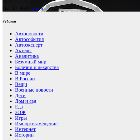
Окт 17, 2025
admin
Рубрики
Автоновости
Автособытия
Автоэксперт
Актеры
Аналитика
Безумный мир
Болезни и лекарства
В мире
В России
Вещи
Военные новости
Дети
Дом и сад
Еда
ЗОЖ
Игры
Импортозамещение
Интернет
Истории