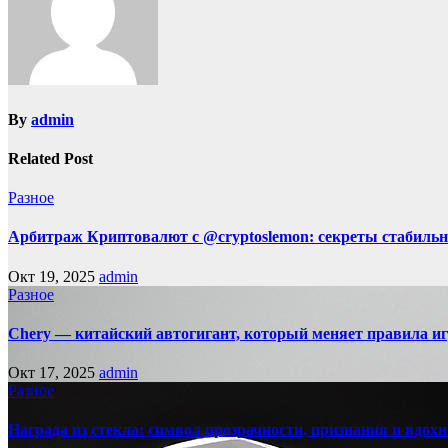
By
admin
Related Post
Разное
Арбитраж Криптовалют с @cryptoslemon: секреты стабильн
Окт 19, 2025
admin
Разное
Chery — китайский автогигант, который меняет правила 
Окт 17, 2025
admin
Разное
Награда из стекла: символ прозрачности, признания и вдох