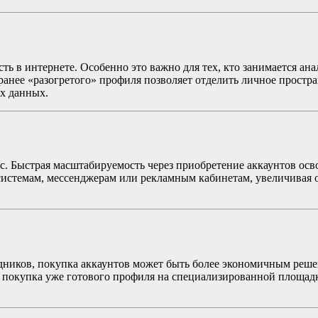
ь в интернете. Особенно это важно для тех, кто занимается ан
анее «разогретого» профиля позволяет отделить личное простра
ых данных.
. Быстрая масштабируемость через приобретение аккаунтов осво
темам, мессенджерам или рекламным кабинетам, увеличивая ох
рудников, покупка аккаунтов может быть более экономичным реш
м покупка уже готового профиля на специализированной площадк