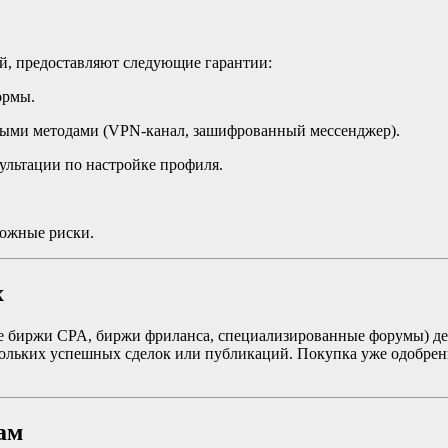
й, предоставляют следующие гарантии:
ормы.
ными методами (VPN-канал, зашифрованный мессенджер).
ультации по настройке профиля.
можные риски.
х
е биржи CPA, биржи фриланса, специализированные форумы) де
кольких успешных сделок или публикаций. Покупка уже одобренн
ам