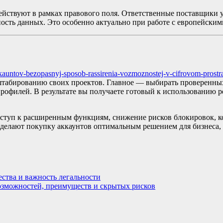
действуют в рамках правового поля. Ответственные поставщики
ность данных. Это особенно актуально при работе с европейск
kkauntov-bezopasnyj-sposob-rassirenia-vozmoznostej-v-cifrovom-prostr
штабированию своих проектов. Главное — выбирать проверенных
рофилей. В результате вы получаете готовый к использованию 
оступ к расширенным функциям, снижение рисков блокировок, к
делают покупку аккаунтов оптимальным решением для бизнеса, 
ства и важность легальности
возможностей, преимуществ и скрытых рисков