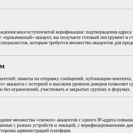
ождения многоступенчатой верификации: подтверждения адреса э
е «прокачанный» аккаунт, вы получаете готовый инструмент в 
-специалистов, которым требуется множество аккаунтов для пр
ям
ателей: лимиты на отправку сообщений, публикацию контента, 
» аккаунта с историей и высоким уровнем доверия позволяет с
 без ограничений, участвовать в закрытых группах и форумах.
дание множества «свежих» аккаунтов с одного IP-адреса повыш
ванные с разных устройств и локаций, с верифицированными д
 стороны администраций платформ.