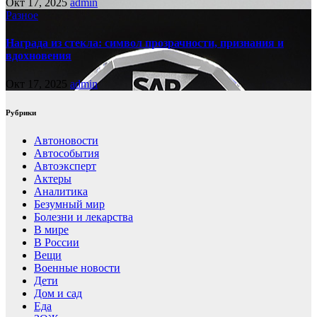
Окт 17, 2025
admin
Разное
Награда из стекла: символ прозрачности, признания и
вдохновения
Окт 17, 2025
admin
Рубрики
Автоновости
Автособытия
Автоэксперт
Актеры
Аналитика
Безумный мир
Болезни и лекарства
В мире
В России
Вещи
Военные новости
Дети
Дом и сад
Еда