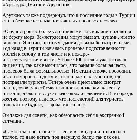
«Арт-тур» Дмитрий Арутюнов.
Арутюнов также подчеркнул, что в последние годы в Турции
стало безопаснее из-за постоянных проверок в отелях.
«Отели строятся более устойчивыми, так как они находятся
на берегу моря. Землетрясения могут вызвать цунами, мы это
видели в Японии, поэтому здания должны быть прочными.
Год назад в Турции началась проверка подготовленности
отелей к сезону, в том числе и к пожаро-
и к сейсмоустойчивости. У более 100 отелей уже отозвали
лицензии, так как выяснилось, что раньше большая часть
проверок была формальностью. Их стали строже проводить
из-за пожаров на одном из горнолыжных курортов, где
пострадали туристы. Теперь очень пристально смотрят
на подготовку к сейсмоактивности, пожарам, качеству
питания, а были и случаи массовых отравлений. Все гораздо
жестче, поэтому надеюсь, что последствий для туристов
никаких не будет», — добавил эксперт.
Он также дал советы, как обезопасить себя в экстренной
ситуации.
«Самое главное правило — если вы внутри и произошел
толчок, то надо встать под несущую балку, так как она