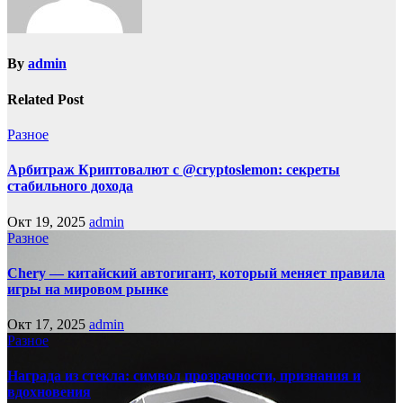
By
admin
Related Post
Разное
Арбитраж Криптовалют с @cryptoslemon: секреты
стабильного дохода
Окт 19, 2025
admin
Разное
Chery — китайский автогигант, который меняет правила
игры на мировом рынке
Окт 17, 2025
admin
Разное
Награда из стекла: символ прозрачности, признания и
вдохновения