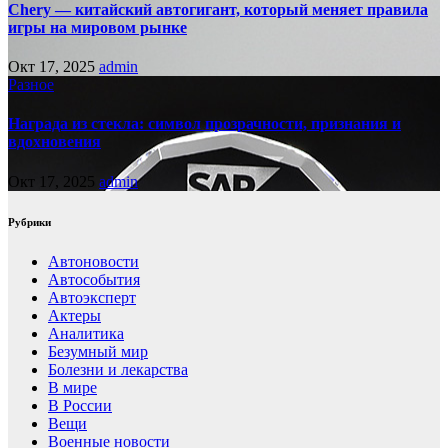
Chery — китайский автогигант, который меняет правила
игры на мировом рынке
Окт 17, 2025
admin
Разное
Награда из стекла: символ прозрачности, признания и
вдохновения
Окт 17, 2025
admin
Рубрики
Автоновости
Автособытия
Автоэксперт
Актеры
Аналитика
Безумный мир
Болезни и лекарства
В мире
В России
Вещи
Военные новости