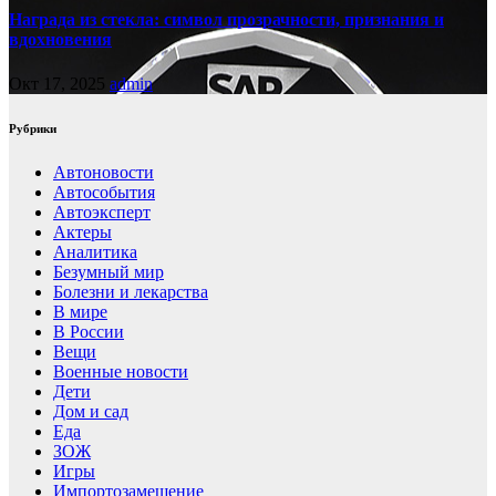
Награда из стекла: символ прозрачности, признания и
вдохновения
Окт 17, 2025
admin
Рубрики
Автоновости
Автособытия
Автоэксперт
Актеры
Аналитика
Безумный мир
Болезни и лекарства
В мире
В России
Вещи
Военные новости
Дети
Дом и сад
Еда
ЗОЖ
Игры
Импортозамещение