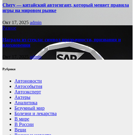
Chery — китайский автогигант, который меняет правила
игры на мировом рынке
Окт 17, 2025
admin
Разное
Награда из стекла: символ прозрачности, признания и
вдохновения
Окт 17, 2025
admin
Рубрики
Автоновости
Автособытия
Автоэксперт
Актеры
Аналитика
Безумный мир
Болезни и лекарства
В мире
В России
Вещи