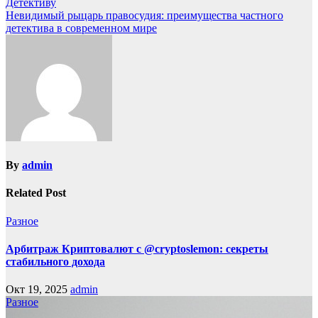
Детективу
Невидимый рыцарь правосудия: преимущества частного
детектива в современном мире
By
admin
Related Post
Разное
Арбитраж Криптовалют с @cryptoslemon: секреты
стабильного дохода
Окт 19, 2025
admin
Разное