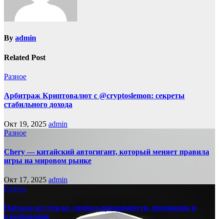
By
admin
Related Post
Разное
Арбитраж Криптовалют с @cryptoslemon: секреты
стабильного дохода
Окт 19, 2025
admin
Разное
Chery — китайский автогигант, который меняет правила
игры на мировом рынке
Окт 17, 2025
admin
Разное
Награда из стекла: символ прозрачности, признания и
вдохновения