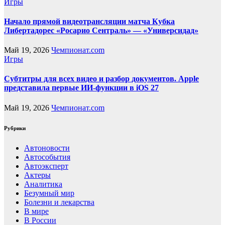
Игры
Начало прямой видеотрансляции матча Кубка
Либертадорес «Росарио Сентраль» — «Универсидад»
Май 19, 2026
Чемпионат.com
Игры
Субтитры для всех видео и разбор документов. Apple
представила первые ИИ-функции в iOS 27
Май 19, 2026
Чемпионат.com
Рубрики
Автоновости
Автособытия
Автоэксперт
Актеры
Аналитика
Безумный мир
Болезни и лекарства
В мире
В России