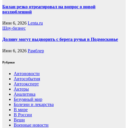
Билан резко отреагировал на вопрос о новой
возлюбленной
Июн 6, 2026
Lenta.ru
Шоу-бизнес
Долину могут выдворить с берега ручья в Подмосковье
Июн 6, 2026
Рамблер
Рубрики
Автоновости
Автособытия
Автоэксперт
Актеры
Аналитика
Безумный мир
Болезни и лекарства
В мире
В России
Вещи
Военные новости