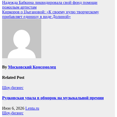
Надежда Бабкина ликвидировала свой фонд помощи
пожилым артистам
Киркоров о Цыгановой: «К своему нулю творческому
прибавляет единицу в виде Долиной»
By
Московский Комсомолец
Related Post
Шоу-бизнес
Рудковская упала в обморок на музыкальной премии
Июн 6, 2026
Lenta.ru
Шоу-бизнес