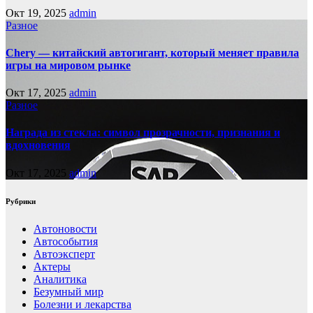
Окт 19, 2025
admin
Разное
Chery — китайский автогигант, который меняет правила
игры на мировом рынке
Окт 17, 2025
admin
Разное
Награда из стекла: символ прозрачности, признания и
вдохновения
Окт 17, 2025
admin
Рубрики
Автоновости
Автособытия
Автоэксперт
Актеры
Аналитика
Безумный мир
Болезни и лекарства