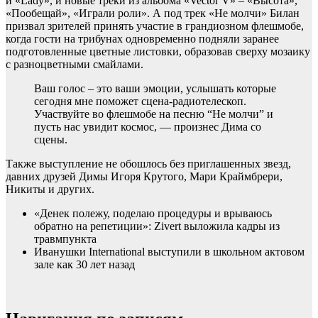
и «Lady», и новые треки из альбома «Vector V» – «Высота»,
«Пообещай», «Играли роли». А под трек «Не молчи» Билан
призвал зрителей принять участие в грандиозном флешмобе,
когда гости на трибунах одновременно подняли заранее
подготовленные цветные листовки, образовав сверху мозаику
с разноцветными смайлами.
Ваш голос – это ваши эмоции, услышать которые
сегодня мне поможет сцена-радиотелескоп.
Участвуйте во флешмобе на песню “Не молчи” и
пусть нас увидит космос, — произнес Дима со
сцены.
Также выступление не обошлось без приглашенных звезд,
давних друзей Димы Игоря Крутого, Мари Краймбрери,
Никиты и других.
«Денек полежу, поделаю процедуры и врываюсь
обратно на репетиции»: Zivert выложила кадры из
травмпункта
Иванушки International выступили в школьном актовом
зале как 30 лет назад