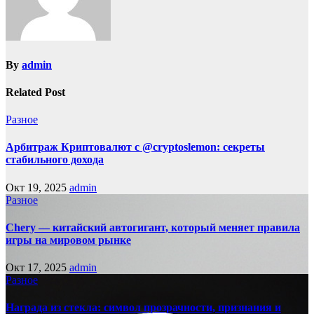
By
admin
Related Post
Разное
Арбитраж Криптовалют с @cryptoslemon: секреты
стабильного дохода
Окт 19, 2025
admin
Разное
Chery — китайский автогигант, который меняет правила
игры на мировом рынке
Окт 17, 2025
admin
Разное
Награда из стекла: символ прозрачности, признания и