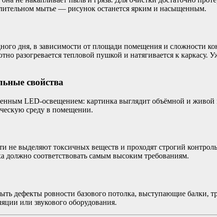
длительном мытье — рисунок останется ярким и насыщенным.
дного дня, в зависимости от площади помещения и сложности ко
отно разогревается тепловой пушкой и натягивается к каркасу.
льные свойства
оенным LED-освещением: картинка выглядит объёмной и живой п
ическую среду в помещении.
и не выделяют токсичных веществ и проходят строгий контроль 
уха должно соответствовать самым высоким требованиям.
ть дефекты ровности базового потолка, выступающие балки, тр
ляции или звукового оборудования.