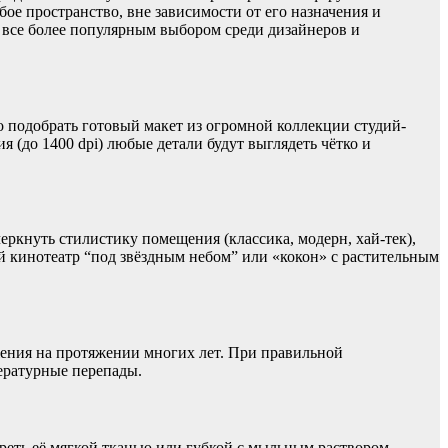
ое пространство, вне зависимости от его назначения и
х все более популярным выбором среди дизайнеров и
о подобрать готовый макет из огромной коллекции студий-
(до 1400 dpi) любые детали будут выглядеть чётко и
еркнуть стилистику помещения (классика, модерн, хай-тек),
ий кинотеатр “под звёздным небом” или «кокон» с растительным
жения на протяжении многих лет. При правильной
пературные перепады.
ереть её мягкой тканью или губкой с мыльным раствором.