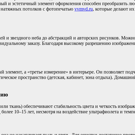
ный и эстетичный элемент оформления способен преобразить люб
 натяжных потолков с фотопечатью
vvmvd.ru
, которые делают и
ей и звездного неба до абстракций и авторских рисунков. Можн
дуальному заказу. Благодаря высокому разрешению изображения 
 элемент, а «третье измерение» в интерьере. Он позволяет подч
ическое пространство (детская, кабинет, зона отдыха). Домашн
нию
ли ткань) обеспечивают стабильность цвета и четкость изобра
более 10–15 лет, несмотря на воздействие ультрафиолета и тем
 она не накапливает пыль и грязь. Для очистки достаточно прот