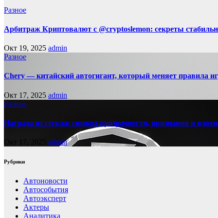
Разное
Арбитраж Криптовалют с @cryptoslemon: секреты стабильн
Окт 19, 2025
admin
Разное
Chery — китайский автогигант, который меняет правила 
Окт 17, 2025
admin
Разное
Награда из стекла: символ прозрачности, признания и вдох
Окт 17, 2025
admin
Рубрики
Автоновости
Автособытия
Автоэксперт
Актеры
Аналитика