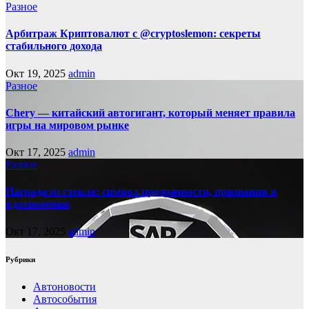
Разное
Арбитраж Криптовалют с @cryptoslemon: секреты
стабильного дохода
Окт 19, 2025
admin
Разное
Chery — китайский автогигант, который меняет правила
игры на мировом рынке
Окт 17, 2025
admin
Разное
Награда из стекла: символ прозрачности, признания и
вдохновения
Окт 17, 2025
admin
Рубрики
Автоновости
Автособытия