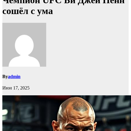
Чемпион UFC Би Джей Пенн
сошёл с ума
By
admin
Июн 17, 2025