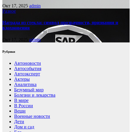
Окт 17, 2025
admin
Разное
Награда из стекла: символ прозрачности, признания и
вдохновения
Окт 17, 2025
admin
Рубрики
Автоновости
Автособытия
Автоэксперт
Актеры
Аналитика
Безумный мир
Болезни и лекарства
В мире
В России
Вещи
Военные новости
Дети
Дом и сад