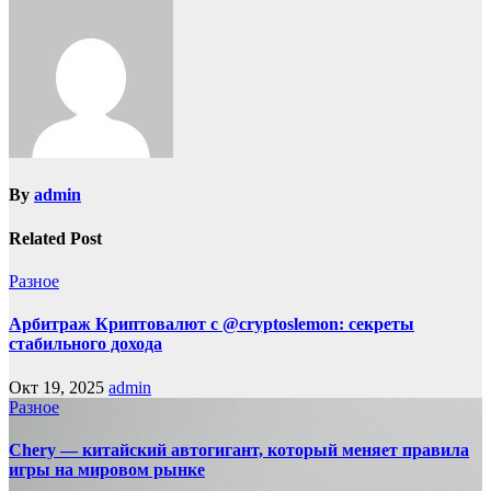
By
admin
Related Post
Разное
Арбитраж Криптовалют с @cryptoslemon: секреты
стабильного дохода
Окт 19, 2025
admin
Разное
Chery — китайский автогигант, который меняет правила
игры на мировом рынке