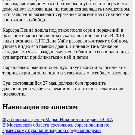
словам, настоящие мать и братья были убиты, а теперь в его
доме живут самозванцы, пытающиеся завладеть имуществом.
Эти заявления вызывают серьёзные опасения за психическое
состояние экс-бойца.
Карьера Пенна пошла под откос после серии поражений в
октагоне и многочисленных скандалов вне клетки. В 2019
году президент UFC Дана Уайт разорвал контракт с бойцом,
увидев видео его пьяной драки. Личная жизнь также не
складывается — гражданская жена обвинила его в насилии, а
суд запретил приближаться к ней и детям.
Параллельно бывший боец публикует конспирологические
теории, отрицая эволюцию и утверждая о всеобщем заговоре.
Суд, состоявшийся 27 мая, должен был прояснить
дальнейшую судьбу экс-чемпиона, но итоги заседания пока
неизвестны.
Навигация по записям
Футбольный тренер Марко Николич покидает ЦСКА
В Московской области состоялись соревнования по
армейскому рукопашному бою среди молодежи