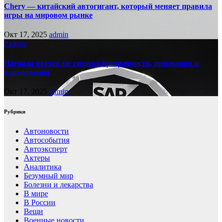
Chery — китайский автогигант, который меняет правила
игры на мировом рынке
Окт 17, 2025
admin
Разное
Награда из стекла: символ прозрачности, признания и
вдохновения
Окт 17, 2025
admin
Рубрики
Автоновости
Автособытия
Автоэксперт
Актеры
Аналитика
Безумный мир
Болезни и лекарства
В мире
В России
Вещи
Военные новости