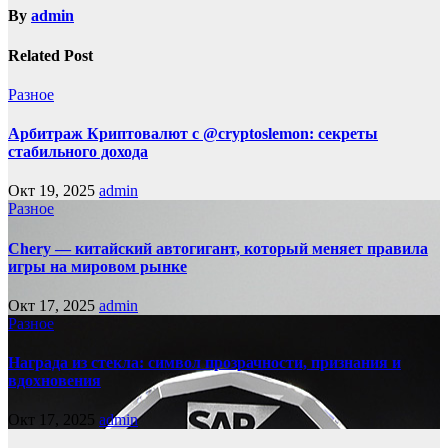
By
admin
Related Post
Разное
Арбитраж Криптовалют с @cryptoslemon: секреты
стабильного дохода
Окт 19, 2025
admin
Разное
Chery — китайский автогигант, который меняет правила
игры на мировом рынке
Окт 17, 2025
admin
Разное
Награда из стекла: символ прозрачности, признания и
вдохновения
Окт 17, 2025
admin