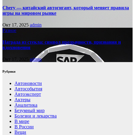
Chery — китайский автогигант, который меняет правила
игры на мировом рынке
Окт 17, 2025
admin
Разное
Награда из стекла: символ прозрачности, признания и
вдохновения
Окт 17, 2025
admin
Рубрики
Автоновости
Автособытия
Автоэксперт
Актеры
Аналитика
Безумный мир
Болезни и лекарства
В мире
В России
Вещи