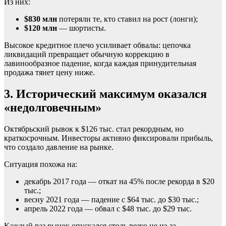
Из них:
$830 млн
потеряли те, кто ставил на рост (лонги);
$120 млн
— шортисты.
Высокое кредитное плечо усиливает обвалы: цепочка
ликвидаций превращает обычную коррекцию в
лавинообразное падение, когда каждая принудительная
продажа тянет цену ниже.
3. Исторический максимум оказался
«недолговечным»
Октябрьский рывок к $126 тыс. стал рекордным, но
краткосрочным. Инвесторы активно фиксировали прибыль,
что создало давление на рынке.
Ситуация похожа на:
декабрь 2017 года — откат на 45% после рекорда в $20
тыс.;
весну 2021 года — падение с $64 тыс. до $30 тыс.;
апрель 2022 года — обвал с $48 тыс. до $29 тыс.
Каждый раз рынок опускался столь резко не из-за