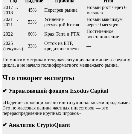
Год
Падение
Причина
Итог
2017 →
Новый рост через 6
−45%
Перегрев рынка
2018
месяцев
2021 →
Усиление
Новый максимум
−53%
2021
регуляций Китая
через 9 месяцев
Постепенное
2022
−60%
Крах Terra и FTX
восстановление
2025
Отток из ETF,
−33%
—
(текущая)
кредитное плечо
По многим метрикам текущая ситуация напоминает середину
цикла, а не начало полноформатного медвежьего рынка.
Что говорят эксперты
✔ Управляющий фондом Exodus Capital
«Падение спровоцировано институциональными продажами.
Это не массовая паника частных инвесторов — это
перераспределение крупных игроков».
✔ Аналитик CryptoQuant