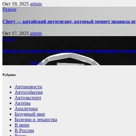
Окт 19, 2025
admin
Разное
Chery — китайский автогигант, который меняет правила 
Окт 17, 2025
admin
Разное
Награда из стекла: символ прозрачности, признания и вдох
Окт 17, 2025
admin
Рубрики
Автоновости
Автособытия
Автоэксперт
Актеры
Аналитика
Безумный мир
Болезни и лекарства
В мире
В России
Вещи