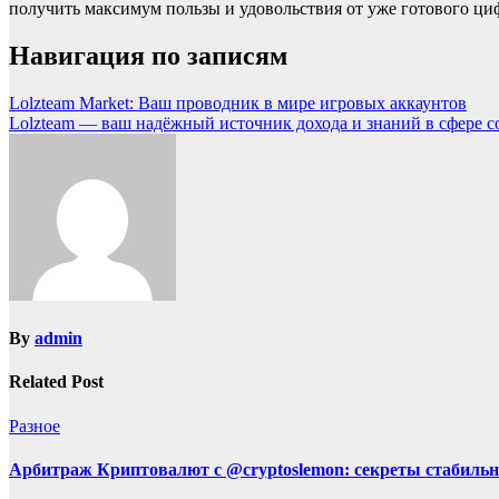
получить максимум пользы и удовольствия от уже готового ци
Навигация по записям
Lolzteam Market: Ваш проводник в мире игровых аккаунтов
Lolzteam — ваш надёжный источник дохода и знаний в сфере 
By
admin
Related Post
Разное
Арбитраж Криптовалют с @cryptoslemon: секреты стабильн