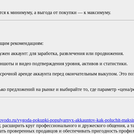
тся к минимуму, а выгода от покупки — к максимуму.
ующим рекомендациям:
ужен аккаунт: для заработка, развлечения или продвижения.
ншоты и видео подтверждения уровня, активов и статистики.
срочной аренде аккаунта перед окончательным выкупом. Это поз
ко предложений на рынке и выбирайте то, где параметр «цена/р
/novodo.ru/vygoda-pokupki-populyarnyx-akkauntov-kak-poluchit-maksi
, расширить круг профессионального и дружеского общения, а т
ать проверенных продавцов и обеспечивать пригодность профил