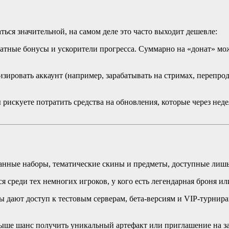
ься значительной, на самом деле это часто выходит дешевле:
тные бонусы и ускорители прогресса. Суммарно на «донат» мож
зировать аккаунт (например, зарабатывать на стримах, перепро
рискуете потратить средства на обновления, которые через нед
ные наборы, тематические скины и предметы, доступные лишь з
ся среди тех немногих игроков, у кого есть легендарная броня и
 дают доступ к тестовым серверам, бета-версиям и VIP-турнир
выше шанс получить уникальный артефакт или приглашение на з