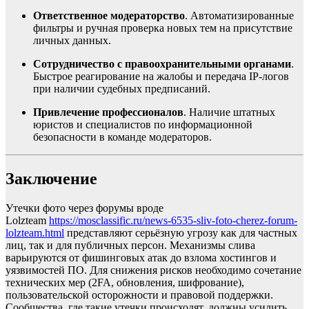
Ответственное модераторство
. Автоматизированные
фильтры и ручная проверка новых тем на присутствие
личных данных.
Сотрудничество с правоохранительными органами
.
Быстрое реагирование на жалобы и передача IP-логов
при наличии судебных предписаний.
Привлечение профессионалов
. Наличие штатных
юристов и специалистов по информационной
безопасности в команде модераторов.
Заключение
Утечки фото через форумы вроде
Lolzteam
https://mosclassific.ru/news-6535-sliv-foto-cherez-forum-
lolzteam.html
представляют серьёзную угрозу как для частных
лиц, так и для публичных персон. Механизмы слива
варьируются от фишинговых атак до взлома хостингов и
уязвимостей ПО. Для снижения рисков необходимо сочетание
технических мер (2FA, обновления, шифрование),
пользовательской осторожности и правовой поддержки.
Сообщества, где такие утечки происходят, должны усилить