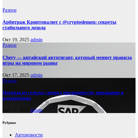
Разное
Арбитраж Криптовалют с @cryptoslemon: секреты
стабильного дохода
Окт 19, 2025
admin
Разное
Chery — китайский автогигант, который меняет правила
игры на мировом рынке
Окт 17, 2025
admin
Разное
Награда из стекла: символ прозрачности, признания и
вдохновения
Окт 17, 2025
admin
Рубрики
Автоновости