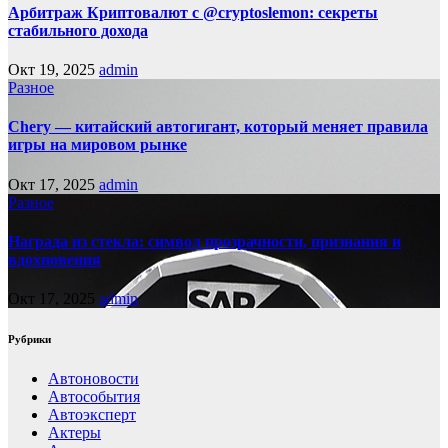
Арбитраж Криптовалют с @cryptoslemon: секреты
стабильного дохода
Окт 19, 2025
admin
Разное
Chery — китайский автогигант, который меняет правила
игры на мировом рынке
Окт 17, 2025
admin
Разное
Награда из стекла: символ прозрачности, признания и
вдохновения
Окт 17, 2025
admin
Рубрики
Автоновости
Автособытия
Автоэксперт
Актеры