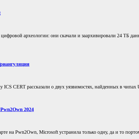
t
цифровой археологии: они скачали и заархивировали 24 ТБ данн
Триангуляция
 ICS CERT рассказали о двух уязвимостях, найденных в чипах U
а Pwn2Own 2024
е на Pwn2Own, Microsoft устранила только одну, да и то порто