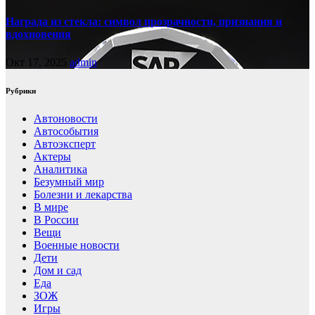
Награда из стекла: символ прозрачности, признания и
вдохновения
Окт 17, 2025
admin
Рубрики
Автоновости
Автособытия
Автоэксперт
Актеры
Аналитика
Безумный мир
Болезни и лекарства
В мире
В России
Вещи
Военные новости
Дети
Дом и сад
Еда
ЗОЖ
Игры