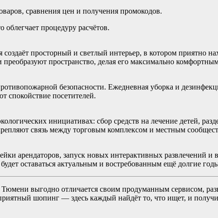
варов, сравнения цен и получения промокодов.
о облегчает процедуру расчётов.
я создаёт просторный и светлый интерьер, в котором приятно на
преобразуют пространство, делая его максимально комфортным 
противопожарной безопасности. Ежедневная уборка и дезинфекци
т спокойствие посетителей.
кологических инициативах: сбор средств на лечение детей, раз
крепляют связь между торговым комплексом и местным сообщес
йки арендаторов, запуск новых интерактивных развлечений и в
 будет оставаться актуальным и востребованным ещё долгие годы
 Тюмени выгодно отличается своим продуманным сервисом, разн
приятный шопинг — здесь каждый найдёт то, что ищет, и получи