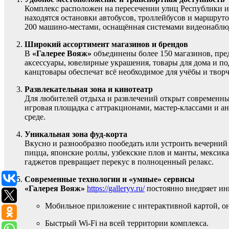
Комплекс расположен на пересечении улиц Республики и 
находятся остановки автобусов, троллейбусов и маршрут
200 машино-местами, оснащённая системами видеонаблюд
Широкий ассортимент магазинов и брендов
В
«Галерее Вояж»
объединены более 150 магазинов, пре
аксессуары, ювелирные украшения, товары для дома и п
канцтовары обеспечат всё необходимое для учёбы и творч
Развлекательная зона и кинотеатр
Для любителей отдыха и развлечений открыт современный
игровая площадка с аттракционами, мастер-классами и ан
среде.
Уникальная зона фуд-корта
Вкусно и разнообразно пообедать или устроить вечерний
пицца, японские роллы, узбекские плов и манты, мексик
гаджетов превращает перекус в полноценный релакс.
Современные технологии и «умные» сервисы
«Галерея Вояж»
https://galleryv.ru/
постоянно внедряет ин
Мобильное приложение с интерактивной картой, о
Быстрый Wi-Fi на всей территории комплекса.