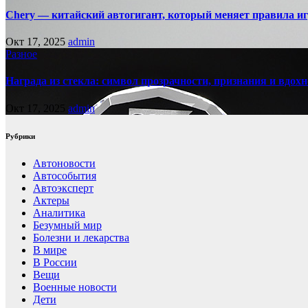
Chery — китайский автогигант, который меняет правила 
Окт 17, 2025
admin
Разное
Награда из стекла: символ прозрачности, признания и вдох
Окт 17, 2025
admin
Рубрики
Автоновости
Автособытия
Автоэксперт
Актеры
Аналитика
Безумный мир
Болезни и лекарства
В мире
В России
Вещи
Военные новости
Дети