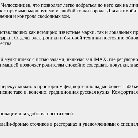
Челюскинцев, что позволяет легко добраться до него как на лич
ок с прямыми маршрутами из любой точки города. Для автомобил
ения и контроля свободных зон.
дставляющих как всемирно известные марки, так и локальных пр
одарки. Отделы электроники и бытовой техники постоянно обно
ества.
 мультиплекс с пятью залами, включая зал IMAX, где регулярн
имацией позволяет родителям спокойно совершать покупки, зная
 перекус можно в просторном фуд-корте площадью более 1 500 м²
анские тако и, конечно, традиционная русская кухня. Комфортна
новации для удобства посетителей:
нлайн-бронью столиков в ресторанах и уведомлениями о специа