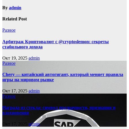
By
admin
Related Post
Разное
Арбитраж Криптовалют с @cryptoslemon: секреты
стабильного дохода
Окт 19, 2025
admin
Разное
Chery — китайский автогигант, который меняет правила
игры на мировом рынке
Окт 17, 2025
admin
Разное
Награда из стекла: символ прозрачности, признания и
вдохновения
Окт 17, 2025
admin