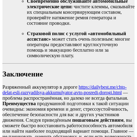
Своевременно обслуживайте автомобильные
электрические цепи:
чистите клеммы, смазывайте
их специальным консервирующим составом,
проверяйте натяжение ремня генератора и
состояние проводки.
Страховой полис с услугой «автомобильный
ассистанс»
может стать очень полезным: многие
операторы предоставляют круглосуточную
помощь и эвакуацию бесплатно или за
символическую плату.
Заключение
Разряженный аккумулятор в дороге
https://dailybest.me/chto-
delat-esli-razryadilsya-akkumulyator-avto-posredi-dorogi.html
—
проблема распространённая, но далеко не всегда фатальная.
Преимущества
продуманной подготовки к такой ситуации
очевидны: экономия времени и денег, стрессоустойчивость,
обеспечение безопасности для вас и других участников
движения. Следуя приведённым
пошаговым действиям
, вы
сможете быстро восстановить работоспособность автомобиля
или найти наиболее подходящий вариант помощи. Главное —
не паниковать, оценить обстановку, и, если есть возможность,