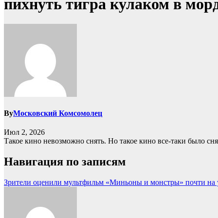
пихнуть тигра кулаком в мор
By
Московский Комсомолец
Июл 2, 2026
Такое кино невозможно снять. Но такое кино все-таки было сн
Навигация по записям
Зрители оценили мультфильм «Миньоны и монстры» почти на 