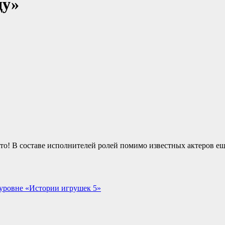
ду»
ято! В составе исполнителей ролей помимо известных актеров ещ
уровне «Истории игрушек 5»