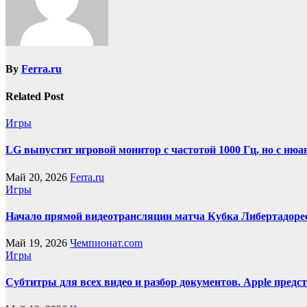
By
Ferra.ru
Related Post
Игры
LG выпустит игровой монитор с частотой 1000 Гц, но с нюа
Май 20, 2026
Ferra.ru
Игры
Начало прямой видеотрансляции матча Кубка Либертадоре
Май 19, 2026
Чемпионат.com
Игры
Субтитры для всех видео и разбор документов. Apple пред