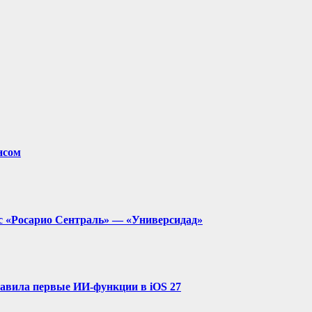
нсом
с «Росарио Сентраль» — «Универсидад»
ставила первые ИИ-функции в iOS 27