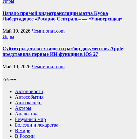
Игры
Начало прямой видеотрансляции матча Кубка
Либертадорес «Росарио Сентраль» — «Универсидад»
Май 19, 2026
Чемпионат.com
Игры
Субтитры для всех видео и разбор документов. Apple
представила первые ИИ-функции в iOS 27
Май 19, 2026
Чемпионат.com
Рубрики
Автоновости
Автособытия
Автоэксперт
Актеры
Аналитика
Безумный мир
Болезни и лекарства
В мире
В России