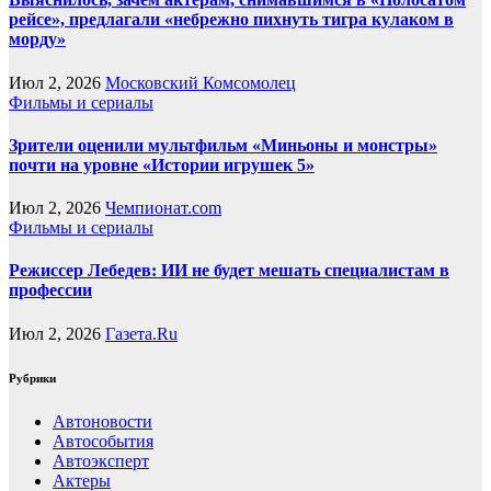
рейсе», предлагали «небрежно пихнуть тигра кулаком в
морду»
Июл 2, 2026
Московский Комсомолец
Фильмы и сериалы
Зрители оценили мультфильм «Миньоны и монстры»
почти на уровне «Истории игрушек 5»
Июл 2, 2026
Чемпионат.com
Фильмы и сериалы
Режиссер Лебедев: ИИ не будет мешать специалистам в
профессии
Июл 2, 2026
Газета.Ru
Рубрики
Автоновости
Автособытия
Автоэксперт
Актеры