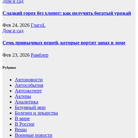
Дом и сад
Сладкий горох без хлопот: как получить богатый урожай
Фев 24, 2026
ГлагоL
Дом и сад
Семь привычных вещей, которые портят запах в доме
Фев 23, 2026
Рамблер
Рубрики
Автоновости
Автособытия
Автоэксперт
Актеры
Аналитика
Безумный мир
Болезни и лекарства
В мире
В России
Вещи
Военные новости