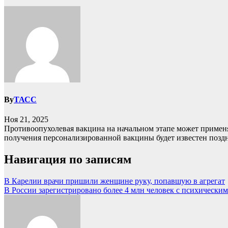
By
ТАСС
Ноя 21, 2025
Противоопухолевая вакцина на начальном этапе может применя
получения персонализированной вакцины будет известен поздн
Навигация по записям
В Карелии врачи пришили женщине руку, попавшую в агрегат
В России зарегистрировано более 4 млн человек с психически