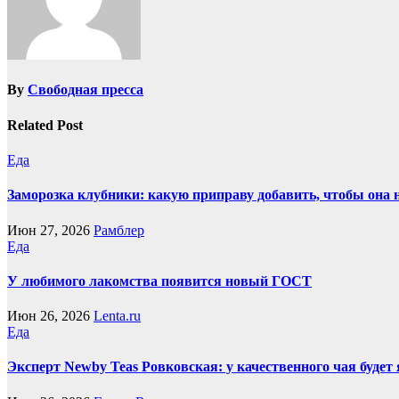
By
Свободная пресса
Related Post
Еда
Заморозка клубники: какую приправу добавить, чтобы она 
Июн 27, 2026
Рамблер
Еда
У любимого лакомства появится новый ГОСТ
Июн 26, 2026
Lenta.ru
Еда
Эксперт Newby Teas Ровковская: у качественного чая будет